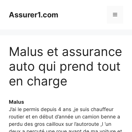
Aller
au
Assurer1.com
Menu
contenu
Malus et assurance
auto qui prend tout
en charge
Malus
J’ai le permis depuis 4 ans ,je suis chauffeur
routier et en début d’année un camion benne a
perdu des gros cailloux sur l’autoroute ,l ‘un
deux a percuté une roue avant de ma voiture et