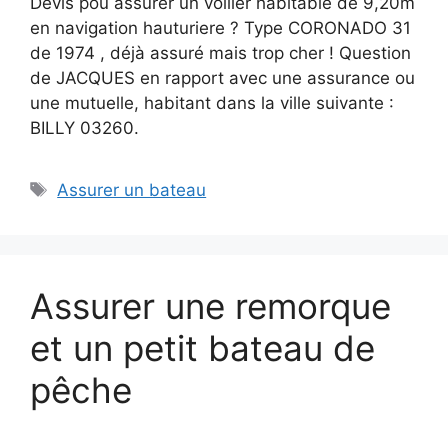
Devis pou assurer un voilier habitable de 9,20m
en navigation hauturiere ? Type CORONADO 31
de 1974 , déjà assuré mais trop cher ! Question
de JACQUES en rapport avec une assurance ou
une mutuelle, habitant dans la ville suivante :
BILLY 03260.
Étiquettes
Assurer un bateau
Assurer une remorque
et un petit bateau de
pêche