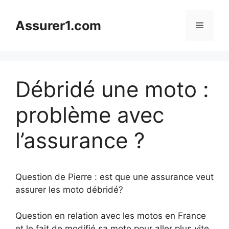
Aller
au
Assurer1.com
Menu
contenu
Débridé une moto :
problème avec
l’assurance ?
Question de Pierre : est que une assurance veut
assurer les moto débridé?
Question en relation avec les motos en France
et le fait de modifié sa moto pour aller plus vite